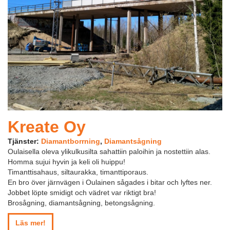
Kreate Oy
Tjänster:
Diamantborrning
,
Diamantsågning
Oulaisella oleva ylikulkusilta sahattiin paloihin ja nostettiin alas.
Homma sujui hyvin ja keli oli huippu!
Timanttisahaus, siltaurakka, timanttiporaus.
En bro över järnvägen i Oulainen sågades i bitar och lyftes ner.
Jobbet löpte smidigt och vädret var riktigt bra!
Brosågning, diamantsågning, betongsågning.
Läs mer!