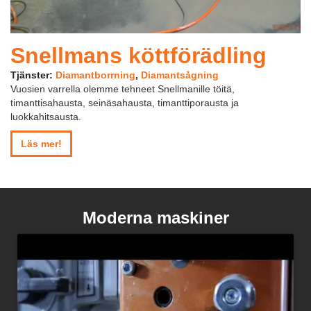
Snellmans köttförädling
Tjänster:
Diamantborrning
,
Diamantsågning
Vuosien varrella olemme tehneet Snellmanille töitä,
timanttisahausta, seinäsahausta, timanttiporausta ja
luokkahitsausta.
Läs mer!
Moderna maskiner