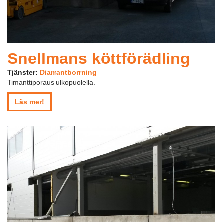
Snellmans köttförädling
Tjänster:
Diamantborrning
Timanttiporaus ulkopuolella.
Läs mer!