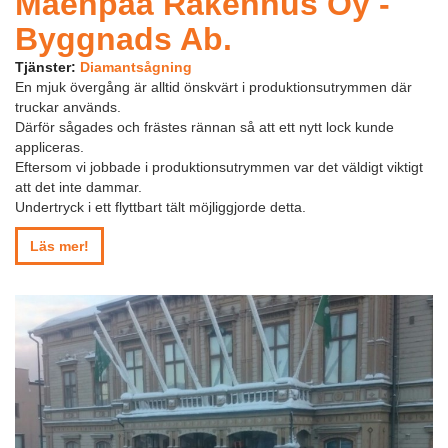
Mäenpää Rakennus Oy -
Byggnads Ab.
Tjänster:
Diamantsågning
En mjuk övergång är alltid önskvärt i produktionsutrymmen där
truckar används.
Därför sågades och frästes rännan så att ett nytt lock kunde
appliceras.
Eftersom vi jobbade i produktionsutrymmen var det väldigt viktigt
att det inte dammar.
Undertryck i ett flyttbart tält möjliggjorde detta.
Läs mer!