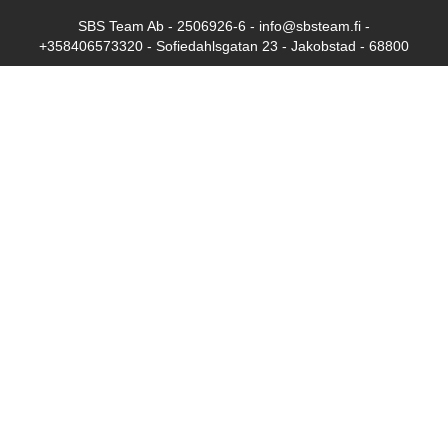
SBS Team Ab - 2506926-6 - info@sbsteam.fi -
+358406573320 - Sofiedahlsgatan 23 - Jakobstad - 68800