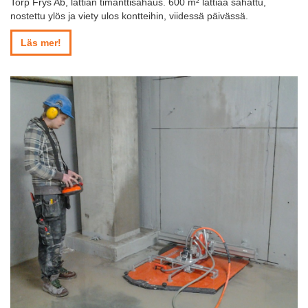
Torp Frys Ab, lattian timanttisahaus. 600 m² lattiaa sahattu,
nostettu ylös ja viety ulos kontteihin, viidessä päivässä.
Läs mer!