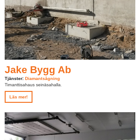
Jake Bygg Ab
Tjänster:
Diamantsågning
Timanttisahaus seinäsahalla.
Läs mer!