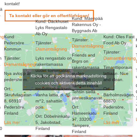
kontakt!
ää
-
Ta kontakt eller gör en offertförfrågan!
Kund: Mäenpää
Kund: Däckhuset
Rakennus Oy -
Lyks Rengastalo
Byggnads Ab
Ab Oy
ng
Kund:
Kund: Oles Fast
Tjänster:
Pedersöre
Tjänster:
Food Ab Oy
Diamantsågning
Kommun
Diamantsågning
Tjänster:
Friends and
n
Tjänster:
Lyks rengastalo on
Diamantborrning
Brgrs on
.
Diamantsågning
rakentamassa
rakentamassa
Timanttiporaus
uudet toimintatilat,
Nya avlopp åt
uuden
lattiaan. Nice
Klicka för att godkänna marknadsföring
ja Sbs Team Ab
pedersheim.
ravintolan
and clean.
hoidi
cookies och aktivera detta innehåll
Tampereessa.
Ort:
timanttisahauksen.
Ort:
Tehtiin siellä
Skrufvilagatan
Vanha lattia, n. 80
Bärholmsvägen,
jätevesikanavat.
8, 68910
m^2, sahattiin
68870
n
Pedersöre,
pois.
Ort:
Pedersöre,
Finland
Hämeenkatu
Finland
Ort: Döbelninkatu
17, 33200
Läs mer
5, Jakobstad,
Läs mer
Tampere,
00
Finland
Finland