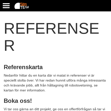
T
o
g
g
REFERENSE
l
e
n
R
a
v
i
g
a
t
Referenskarta
i
o
Nedanför hittar du en karta där vi matat in referenser vi är
n
speciellt stolta över. Vi har redan hunnit utföra många intressanta
och krävande jobb, allt från håltagning till robotsvetsning, se
kartan för mer information.
Boka oss!
Vi tar oss gärna an ditt projekt, ge oss en offertförfrågan så tar vi