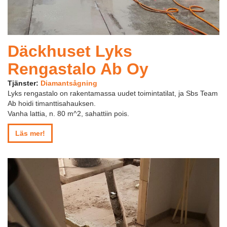
Däckhuset Lyks
Rengastalo Ab Oy
Tjänster:
Diamantsågning
Lyks rengastalo on rakentamassa uudet toimintatilat, ja Sbs Team
Ab hoidi timanttisahauksen.
Vanha lattia, n. 80 m^2, sahattiin pois.
Läs mer!