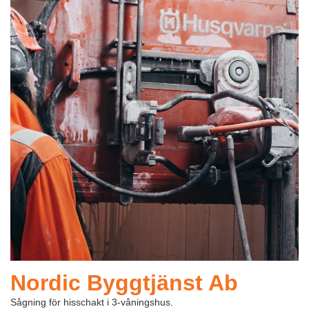
Läs mer
Läs mer
Nordic Byggtjänst Ab
Sågning för hisschakt i 3-våningshus.