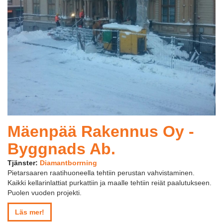
Mäenpää Rakennus Oy -
Byggnads Ab.
Tjänster:
Diamantborrning
Pietarsaaren raatihuoneella tehtiin perustan vahvistaminen.
Kaikki kellarinlattiat purkattiin ja maalle tehtiin reiät paalutukseen.
Puolen vuoden projekti.
Läs mer!