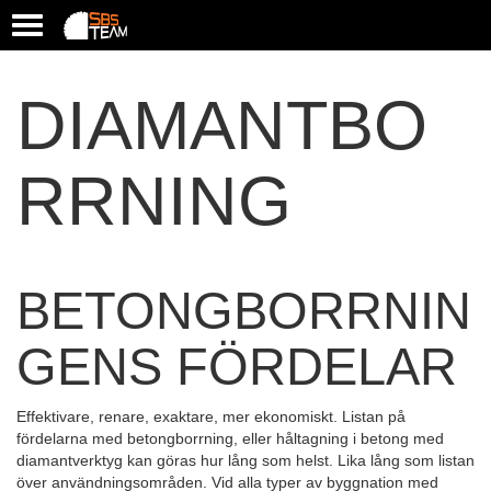
T
o
g
g
DIAMANTBO
l
e
n
RRNING
a
v
i
g
a
t
BETONGBORRNIN
i
o
GENS FÖRDELAR
n
Effektivare, renare, exaktare, mer ekonomiskt. Listan på
fördelarna med betongborrning, eller håltagning i betong med
diamantverktyg kan göras hur lång som helst. Lika lång som listan
över användningsområden. Vid alla typer av byggnation med