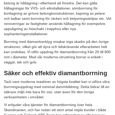
betong är håltagning i efterhand att föredra. Det kan gälla
håltagningar för VVS- och elinstallationer, sömborrning för
borttagning av grövre betongkonstruktioner, kapning av pelare
och balkar samt borrning för räcken och belysningsstolpar etc. Vid
renoveringar av fastigheter används håltagning för exempelvis
uppsågning av hisschakt i trapphus eller nya
sophanteringsinstallationer.
Borrning med diamantverktyg orsakar inga skador på den övriga
strukturen, vilket gör att dyra och tidskrävande efterarbeten helt
kan undvikas. Vi utför uppdrag för diamantborrning från 20 till 800
mm i diameter. Med vår moderna utrustning borrar vi enkelt i
väggar, tak och golv.
Säker och effektiv diamantborrning
Tack vare moderna maskiner av högsta kvalitet kan vi utföra våra
borrningsuppdrag med minimal dammbildning. Detta bidrar till en
säkrare miljö inte bara för oss, utan även för den övriga
verksamheten i området.
Vi erbjuder våra tjänster för diamantborrning över hela
Skandinavien, och har redan ett stort antal nöjda kunder i både