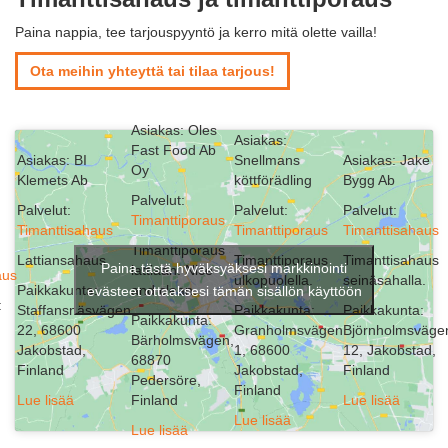
Paina nappia, tee tarjouspyyntö ja kerro mitä olette vailla!
Ota meihin yhteyttä tai tilaa tarjous!
Asiakas: Oles
Asiakas:
Fast Food Ab
Asiakas: BI
Snellmans
Asiakas: Jake
Oy
Klemets Ab
köttförädling
Bygg Ab
Palvelut:
Palvelut:
Palvelut:
Palvelut:
Timanttiporaus
Timanttisahaus
Timanttiporaus
Timanttisahaus
Timanttiporaus
Lattiansahaus.
Timanttiporaus
Timanttisahaus
Paina tästä hyväksyäksesi markkinointi
lattiaan. Nice
aus
ulkopuolella.
seinäsahalla.
Paikkakunta:
and clean.
evästeet ottaaksesi tämän sisällön käyttöön
:
Staffansnäsvägen
Paikkakunta:
Paikkakunta:
Paikkakunta:
22, 68600
Granholmsvägen
Björnholmsväge
Bärholmsvägen,
Jakobstad,
1, 68600
12, Jakobstad,
68870
Finland
Jakobstad,
Finland
Pedersöre,
Finland
Lue lisää
Finland
Lue lisää
Lue lisää
Lue lisää