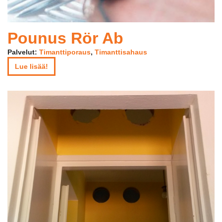
Pounus Rör Ab
Palvelut:
Timanttiporaus
,
Timanttisahaus
Lue lisää!