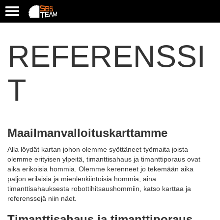
T
o
g
g
REFERENSSI
l
e
n
T
a
v
i
g
a
t
Maailmanvalloituskarttamme
i
o
Alla löydät kartan johon olemme syöttäneet työmaita joista
n
olemme erityisen ylpeitä, timanttisahaus ja timanttiporaus ovat
aika erikoisia hommia. Olemme kerenneet jo tekemään aika
paljon erilaisia ja mienlenkiintoisia hommia, aina
timanttisahauksesta robottihitsaushommiin, katso karttaa ja
referenssejä niin näet.
Timanttisahaus ja timanttiporaus