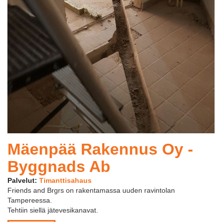
Mäenpää Rakennus Oy -
Byggnads Ab
Palvelut:
Timanttisahaus
Friends and Brgrs on rakentamassa uuden ravintolan
Tampereessa.
Tehtiin siellä jätevesikanavat.