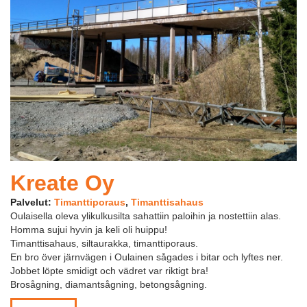
Kreate Oy
Palvelut:
Timanttiporaus
,
Timanttisahaus
Oulaisella oleva ylikulkusilta sahattiin paloihin ja nostettiin alas.
Homma sujui hyvin ja keli oli huippu!
Timanttisahaus, siltaurakka, timanttiporaus.
En bro över järnvägen i Oulainen sågades i bitar och lyftes ner.
Jobbet löpte smidigt och vädret var riktigt bra!
Brosågning, diamantsågning, betongsågning.