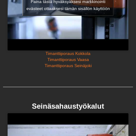
Paina tästä hyväksyäksesi markkinointi
evästeet ottaaksesi tämän sisällön käyttöön
Timanttiporaus Kokkola
Timanttiporaus Vaasa
Timanttiporaus Seinäjoki
Seinäsahaustyökalut