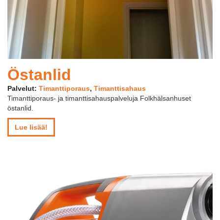
Östanlid
Palvelut:
Timanttiporaus
,
Timanttisahaus
Timanttiporaus- ja timanttisahauspalveluja Folkhälsanhuset
östanlid.
Lue lisää!