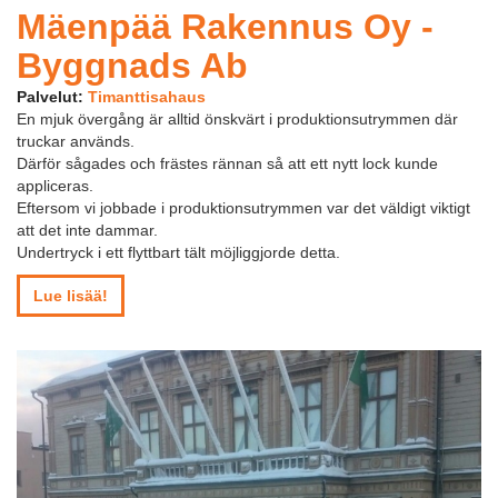
Mäenpää Rakennus Oy -
Byggnads Ab
Palvelut:
Timanttisahaus
En mjuk övergång är alltid önskvärt i produktionsutrymmen där
truckar används.
Därför sågades och frästes rännan så att ett nytt lock kunde
appliceras.
Eftersom vi jobbade i produktionsutrymmen var det väldigt viktigt
att det inte dammar.
Undertryck i ett flyttbart tält möjliggjorde detta.
Lue lisää!