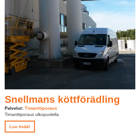
Snellmans köttförädling
Palvelut:
Timanttiporaus
Timanttiporaus ulkopuolella.
Lue lisää!