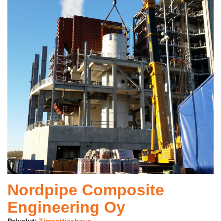
Nordpipe Composite
Engineering Oy
Palvelut:
Timanttisahaus