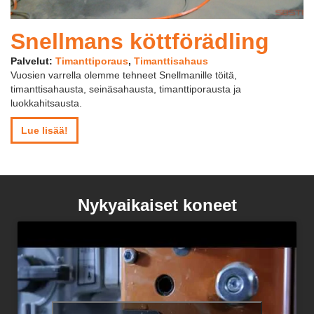
Snellmans köttförädling
Palvelut:
Timanttiporaus
,
Timanttisahaus
Vuosien varrella olemme tehneet Snellmanille töitä,
timanttisahausta, seinäsahausta, timanttiporausta ja
luokkahitsausta.
Lue lisää!
Nykyaikaiset koneet