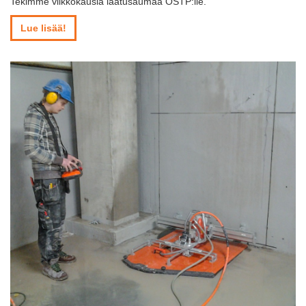
Tekimme viikkokausia laatusaumaa OSTP:lle.
Lue lisää!