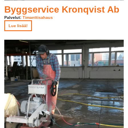
Byggservice Kronqvist Ab
Palvelut:
Timanttisahaus
Lue lisää!