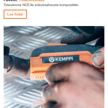
Toteutimme NCE:lle erikoissahausta komposiittiin.
Lue lisää!