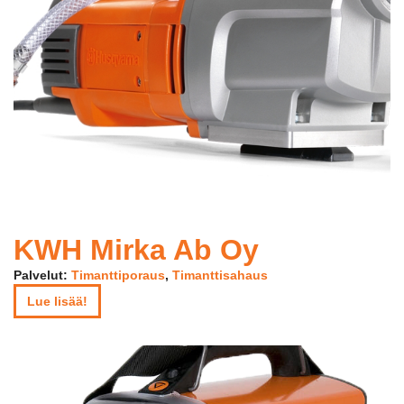
KWH Mirka Ab Oy
Palvelut:
Timanttiporaus
,
Timanttisahaus
Lue lisää!