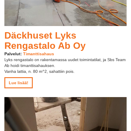
Däckhuset Lyks
Rengastalo Ab Oy
Palvelut:
Timanttisahaus
Lyks rengastalo on rakentamassa uudet toimintatilat, ja Sbs Team
Ab hoidi timanttisahauksen.
Vanha lattia, n. 80 m^2, sahattiin pois.
Lue lisää!