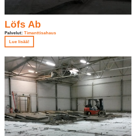
Löfs Ab
Palvelut:
Timanttisahaus
Lue lisää!