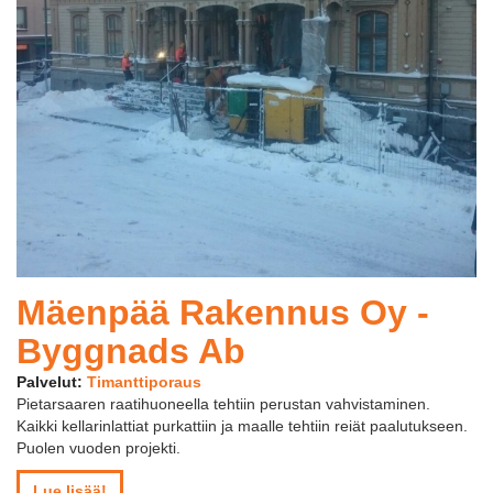
Mäenpää Rakennus Oy -
Byggnads Ab
Palvelut:
Timanttiporaus
Pietarsaaren raatihuoneella tehtiin perustan vahvistaminen.
Kaikki kellarinlattiat purkattiin ja maalle tehtiin reiät paalutukseen.
Puolen vuoden projekti.
Lue lisää!