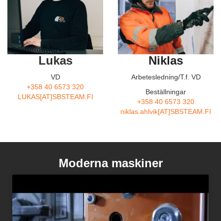
Lukas
Niklas
VD
Arbetesledning/T.f. VD
+358 40 6573 320
Beställningar
LUKAS[AT]SBSTEAM.FI
+358 40 6573 320
niklas.ahlvik[AT]SBSTEAM.FI
Moderna maskiner