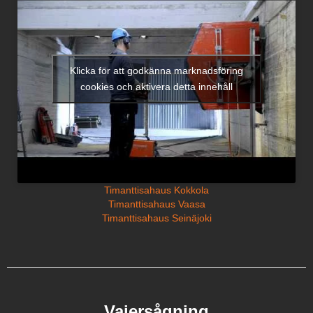
Klicka för att godkänna marknadsföring
cookies och aktivera detta innehåll
Timanttisahaus Kokkola
Timanttisahaus Vaasa
Timanttisahaus Seinäjoki
Vajersågning