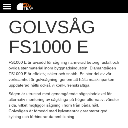
T
o
g
GOLVSÅG
g
l
e
FS1000 E
n
a
v
i
FS1000 E är avsedd för sågning i armerad betong, asfalt och
g
övriga stenmaterial inom byggnadsindustrin. Diamantsågen
a
FS1000 E är effektiv, säker och snabb. En stor del av vår
t
verksamhet är golvsågning, genom att hålla maskinparken
i
uppdaterad hålls också vi konkurrenskraftiga!
o
n
Sågen är utrustad med genomgående sågspindelaxel för
alternativ montering av sågklinga på höger alternativt vänster
sida, vilket möjliggör sågning i hörn från båda håll.
Golvsågen är försedd med kylvattenrör garanterar god
kylning och förhindrar dammbildning.