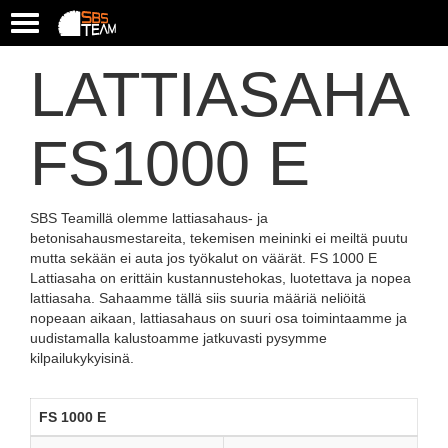
T
o
g
LATTIASAHA
g
l
e
FS1000 E
n
a
v
i
SBS Teamillä olemme lattiasahaus- ja
g
betonisahausmestareita, tekemisen meininki ei meiltä puutu
a
mutta sekään ei auta jos työkalut on väärät. FS 1000 E
t
Lattiasaha on erittäin kustannustehokas, luotettava ja nopea
i
lattiasaha. Sahaamme tällä siis suuria määriä neliöitä
o
nopeaan aikaan, lattiasahaus on suuri osa toimintaamme ja
n
uudistamalla kalustoamme jatkuvasti pysymme
kilpailukykyisinä.
FS 1000 E