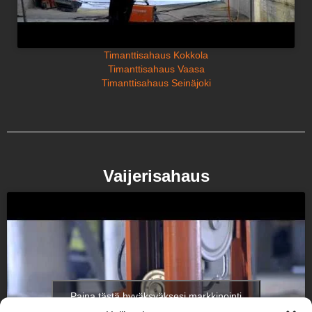
Timanttisahaus Kokkola
Timanttisahaus Vaasa
Timanttisahaus Seinäjoki
Vaijerisahaus
Paina tästä hyväksyäksesi markkinointi
evästeet ottaaksesi tämän sisällön käyttöön