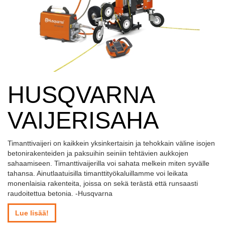
HUSQVARNA
VAIJERISAHA
Timanttivaijeri on kaikkein yksinkertaisin ja tehokkain väline isojen
betonirakenteiden ja paksuihin seiniin tehtävien aukkojen
sahaamiseen. Timanttivaijerilla voi sahata melkein miten syvälle
tahansa. Ainutlaatuisilla timanttityökaluillamme voi leikata
monenlaisia rakenteita, joissa on sekä terästä että runsaasti
raudoitettua betonia. -Husqvarna
Lue lisää!