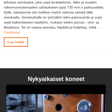
tehokas seinäsaha, joka sopii teräsbetonin, tiilen ja muiden
rakennusmateriaalien sahaukseen jopa 730 mm:n paksuudelta.
Kyllä, sahaamme siis melkein metrin vahvaa seinää tällä
seinäsalla. Seinäsahalla on lyömätön teho-painosuhde ja sopii
sopii kaikenlaiseen käyttöön, mukaan lukien porras-, vino- ja
likisahaus. Se on nopea asentaa, käyttää ja kuljettaa, mikä …
Continued
Lue lisää!
Nykyaikaiset koneet