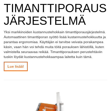
TIMANTTIPORAUS
JÄRJESTELMÄ
Yksi markkinoiden kustannustehokkain timanttiporausjärjestelmä.
Automaattinen timanttiporan syöttö lisää kustannustehokkuutta ja
parantaa ergonomiaa. Käyttäjän ei tarvitse veivata porakampea
käsin, vaan hän voi tehdä muita töitä porauksen lähistöllä, kuten
valmistella seuraavaa reikää. Timanttiporauksen perustehtäviin
tuskin löydät kustannustehokkaampaa laitetta kuin tämä.
Lue lisää!