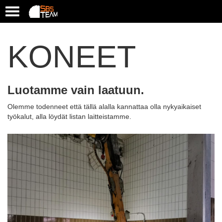
T
o
g
g
KONEET
l
e
n
a
Luotamme vain laatuun.
v
i
Olemme todenneet että tällä alalla kannattaa olla nykyaikaiset
g
työkalut, alla löydät listan laitteistamme.
a
t
i
o
n