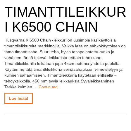
TIMANTTILEIKKUR
I K6500 CHAIN
Husqvarna K 6500 Chain -leikkuri on uusimpia käsikäyttöisiä
timanttileikkureitä markkinoilla. Vaikka laite on sähkökäyttöinen on
tämä timanttisaha. Suuri teho, hyvin tasapainotettu runko ja
vähäinen tärinä tekevät leikkurista erittäin tehokkaan.
Timanttileikkurilla leikataan jopa 45cm betonia yhdeltä puolelta.
Käytämme tätä timanttileikkuria seinäsahauksen viimeistelyyn ja
kulmien sahaamiseen. Timanttileikkuria käytetään erillisellä -
tehoyksikköllä. 450 mm syviä leikkauksia Syväleikkaaminen
Tarkka kulmien …
Continued
Lue lisää!