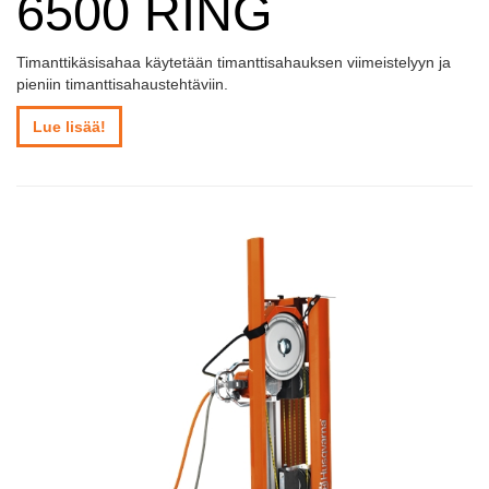
6500 RING
Timanttikäsisahaa käytetään timanttisahauksen viimeistelyyn ja
pieniin timanttisahaustehtäviin.
Lue lisää!