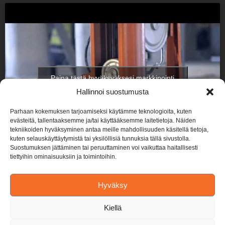
Paina tästä hyväksyäksesi markkinointi
evästeet ottaaksesi tämän sisällön käyttöön
Hallinnoi suostumusta
Parhaan kokemuksen tarjoamiseksi käytämme teknologioita, kuten
evästeitä, tallentaaksemme ja/tai käyttääksemme laitetietoja. Näiden
tekniikoiden hyväksyminen antaa meille mahdollisuuden käsitellä tietoja,
kuten selauskäyttäytymistä tai yksilöllisiä tunnuksia tällä sivustolla.
Suostumuksen jättäminen tai peruuttaminen voi vaikuttaa haitallisesti
tiettyihin ominaisuuksiin ja toimintoihin.
Hyväksy
Kiellä