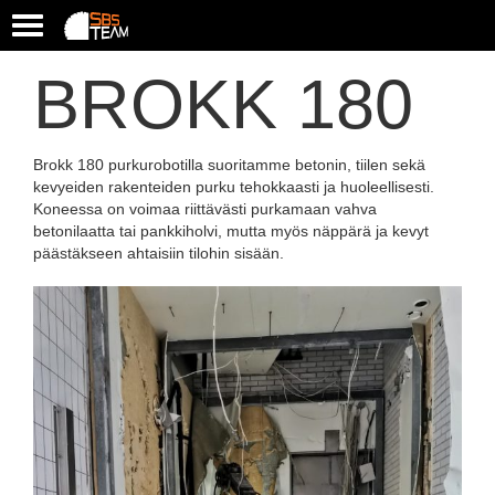
T
o
g
BROKK 180
g
l
e
n
Brokk 180 purkurobotilla suoritamme betonin, tiilen sekä
a
kevyeiden rakenteiden purku tehokkaasti ja huoleellisesti.
v
Koneessa on voimaa riittävästi purkamaan vahva
i
betonilaatta tai pankkiholvi, mutta myös näppärä ja kevyt
g
päästäkseen ahtaisiin tilohin sisään.
a
t
i
o
n