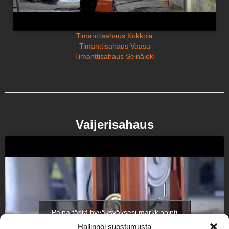
Timanttisahaus Kokkola
Timanttisahaus Vaasa
Timanttisahaus Seinäjoki
Vaijerisahaus
Paina tästä hyväksyäksesi markkinointi
evästeet ottaaksesi tämän sisällön käyttöön
Hallinnoi suostumusta