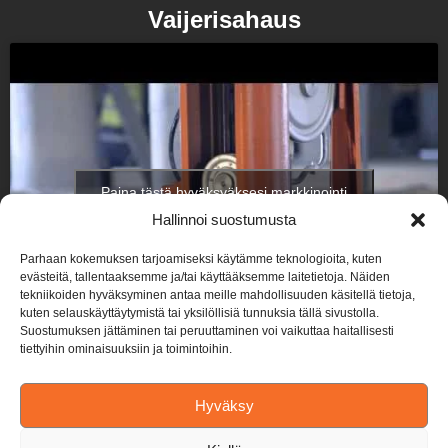
Vaijerisahaus
Paina tästä hyväksyäksesi markkinointi
evästeet ottaaksesi tämän sisällön käyttöön
Hallinnoi suostumusta
Parhaan kokemuksen tarjoamiseksi käytämme teknologioita, kuten
evästeitä, tallentaaksemme ja/tai käyttääksemme laitetietoja. Näiden
tekniikoiden hyväksyminen antaa meille mahdollisuuden käsitellä tietoja,
kuten selauskäyttäytymistä tai yksilöllisiä tunnuksia tällä sivustolla.
Suostumuksen jättäminen tai peruuttaminen voi vaikuttaa haitallisesti
tiettyihin ominaisuuksiin ja toimintoihin.
Hyväksy