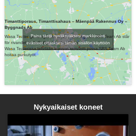
Timanttiporaus, Timanttisahaus – Mäenpää Rakennus Oy –
Byggnads Ab
Paina tästä hyväksyäksesi markkinointi
Wasa Teater genomgår en totalrenovering och SBS Team Ab står
för rivandet av befintliga konstruktioner.
evästeet ottaaksesi tämän sisällön käyttöön
Wasa Teaterissa tehdään kunnon remontti joissa SBS Team Ab
hoitaa purkutyöt.
Nykyaikaiset koneet