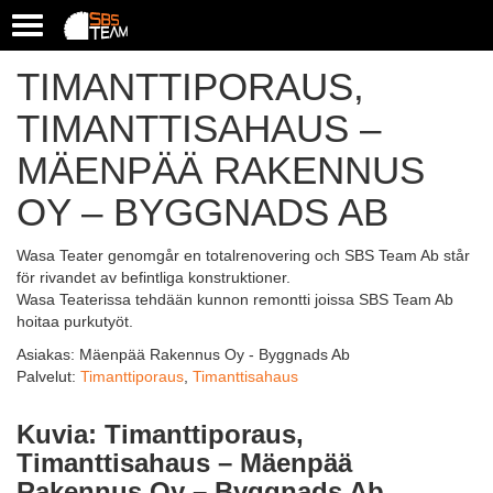
T
o
g
TIMANTTIPORAUS,
g
l
TIMANTTISAHAUS –
e
n
MÄENPÄÄ RAKENNUS
a
OY – BYGGNADS AB
v
i
g
Wasa Teater genomgår en totalrenovering och SBS Team Ab står
a
för rivandet av befintliga konstruktioner.
t
Wasa Teaterissa tehdään kunnon remontti joissa SBS Team Ab
i
hoitaa purkutyöt.
o
Asiakas: Mäenpää Rakennus Oy - Byggnads Ab
n
Palvelut:
Timanttiporaus
,
Timanttisahaus
Kuvia: Timanttiporaus,
Timanttisahaus – Mäenpää
Rakennus Oy – Byggnads Ab