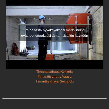
Paina tästä hyväksyäksesi markkinointi
evästeet ottaaksesi tämän sisällön käyttöön
Timanttisahaus Kokkola
Timanttisahaus Vaasa
Timanttisahaus Seinäjoki