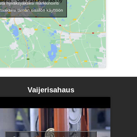
oraus – Oles Fast Food Ab Oy
stä hyväksyäksesi markkinointi
raus lattiaan. Nice and clean.
ttaaksesi tämän sisällön käyttöön
Vaijerisahaus