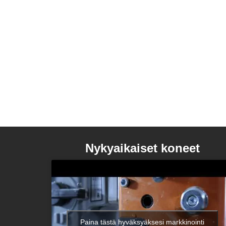
Nykyaikaiset koneet
Paina tästä hyväksyäksesi markkinointi