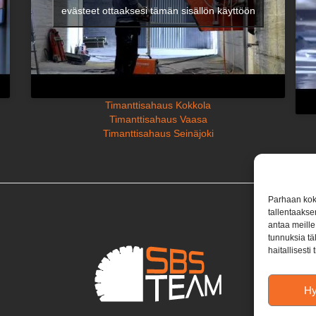
evästeet ottaaksesi tämän sisällön käyttöön
Timanttisahaus Kokkola
Timanttisahaus Vaasa
Timanttisahaus Seinäjoki
Parhaan kok
tallentaakse
antaa meille 
tunnuksia tä
haitallisesti
H