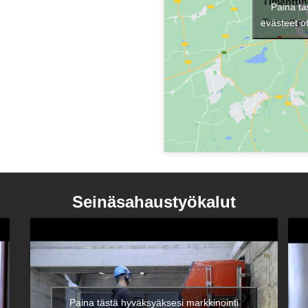
Timanttip
Paina tä
Timanttipo
evästeet o
Seinäsahaustyökalut
Paina tästä hyväksyäksesi markkinointi