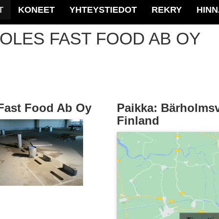
T
KONEET
YHTEYSTIEDOT
REKRY
HIN
 OLES FAST FOOD AB OY
 Fast Food Ab Oy
Paikka: Bärholmsv
Finland