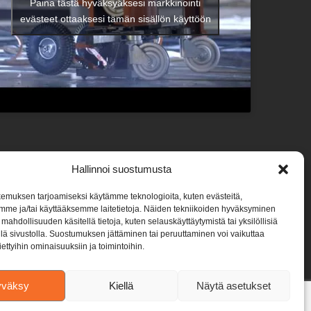
Paina tästä hyväksyäksesi markkinointi
evästeet ottaaksesi tämän sisällön käyttöön
Hallinnoi suostumusta
emuksen tarjoamiseksi käytämme teknologioita, kuten evästeitä,
mme ja/tai käyttääksemme laitetietoja. Näiden tekniikoiden hyväksyminen
mahdollisuuden käsitellä tietoja, kuten selauskäyttäytymistä tai yksilöllisiä
llä sivustolla. Suostumuksen jättäminen tai peruuttaminen voi vaikuttaa
 tiettyihin ominaisuuksiin ja toimintoihin.
yväksy
Kiellä
Näytä asetukset