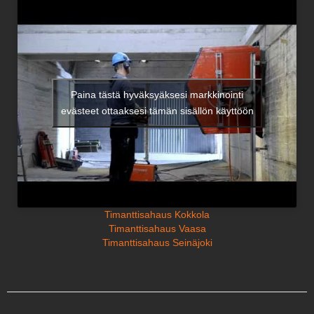
Paina tästä hyväksyäksesi markkinointi
evästeet ottaaksesi tämän sisällön käyttöön
Timanttisahaus Kokkola
Timanttisahaus Vaasa
Timanttisahaus Seinäjoki