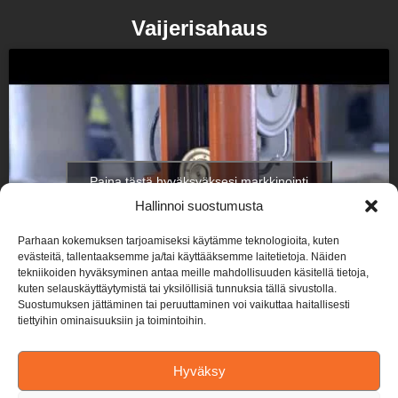
Vaijerisahaus
Paina tästä hyväksyäksesi markkinointi
evästeet ottaaksesi tämän sisällön käyttöön
Hallinnoi suostumusta
Parhaan kokemuksen tarjoamiseksi käytämme teknologioita, kuten
evästeitä, tallentaaksemme ja/tai käyttääksemme laitetietoja. Näiden
tekniikoiden hyväksyminen antaa meille mahdollisuuden käsitellä tietoja,
kuten selauskäyttäytymistä tai yksilöllisiä tunnuksia tällä sivustolla.
Suostumuksen jättäminen tai peruuttaminen voi vaikuttaa haitallisesti
tiettyihin ominaisuuksiin ja toimintoihin.
Hyväksy