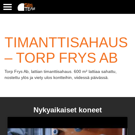
T
o
g
g
l
TIMANTTISAHAUS
e
n
a
– TORP FRYS AB
v
i
g
Torp Frys Ab, lattian timanttisahaus. 600 m² lattiaa sahattu,
a
nostettu ylös ja viety ulos kontteihin, viidessä päivässä.
t
i
o
n
Nykyaikaiset koneet