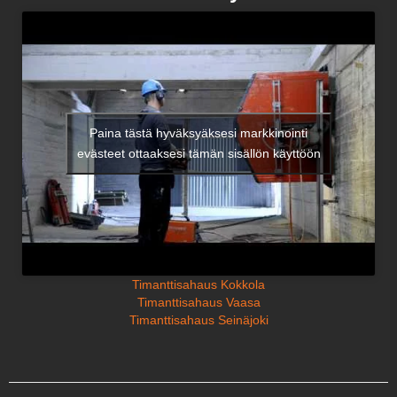
Paina tästä hyväksyäksesi markkinointi
evästeet ottaaksesi tämän sisällön käyttöön
Timanttisahaus Kokkola
Timanttisahaus Vaasa
Timanttisahaus Seinäjoki